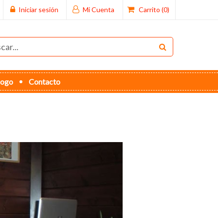
Iniciar sesión
Mi Cuenta
Carrito
(0)
logo
Contacto