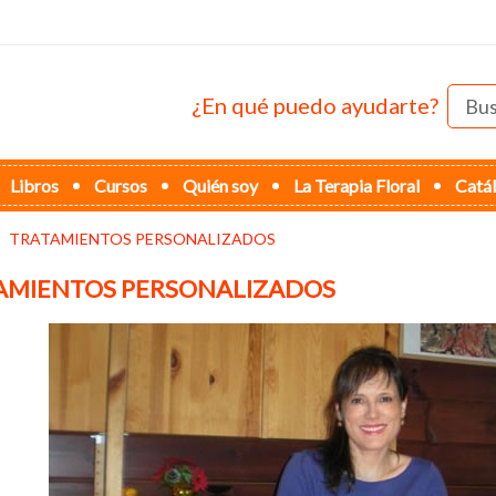
¿En qué puedo ayudarte?
Libros
Cursos
Quién soy
La Terapia Floral
Catá
TRATAMIENTOS PERSONALIZADOS
AMIENTOS PERSONALIZADOS