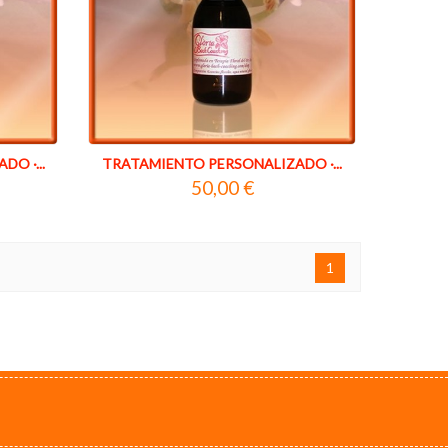
O ·...
TRATAMIENTO PERSONALIZADO ·...
50,00 €
1