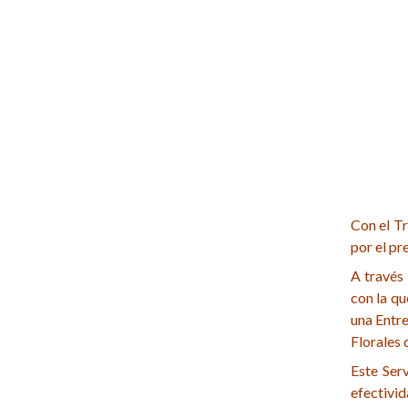
Con el T
por el pr
A través
con la qu
una Entre
Florales 
Este Ser
efectivid