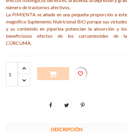
efectos fisiológicos del estrés, la astenia, la depresión y gran
número de trastornos afectivos.
La PIMIENTA se añade en una pequeña proporción a
este
magnífico Suplemento Nutricional
BIO porque sus virtudes
y su contenido en piperina potencian la absorción y los
beneficiosos efectos de los curcuminoides de la
CÚRCUMA.
favorite_border
DESCRIPCIÓN