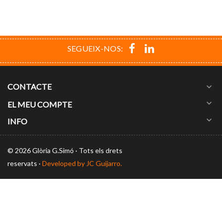
SEGUEIX-NOS:
CONTACTE
expand_more
expand_more
EL MEU COMPTE
expand_more
INFO
©
2026 Glòria G.Simó · Tots els drets
reservats ·
Developed by JC Guijarro.