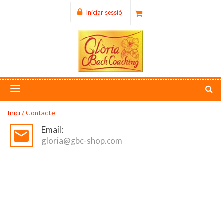
Iniciar sessió
Inici
/
Contacte
Email:
mail_outline
gloria@gbc-shop.com