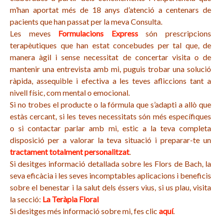
m’han aportat més de 18 anys d’atenció a centenars de
pacients que han passat per la meva Consulta.
Les meves
Formulacions Express
són prescripcions
terapèutiques que han estat concebudes per tal que, de
manera àgil i sense necessitat de concertar visita o de
mantenir una entrevista amb mi, puguis trobar una solució
ràpida, assequible i efectiva a les teves afliccions tant a
nivell físic, com mental o emocional.
Si no trobes el producte o la fórmula que s’adapti a allò que
estàs cercant, si les teves necessitats són més específiques
o si contactar parlar amb mi, estic a la teva completa
disposició per a valorar la teva situació i preparar-te un
tractament totalment personalitzat
.
Si desitges informació detallada sobre les Flors de Bach, la
seva eficàcia i les seves incomptables aplicacions i beneficis
sobre el benestar i la salut dels éssers vius, si us plau, visita
la secció:
La Teràpia Floral
Si desitges més informació sobre mi, fes clic
aquí
.