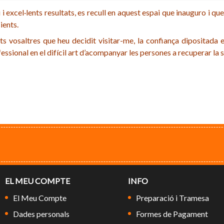
 i excel·lents resultats, es recull en aquest espai que inauguro i qu
ients.
 tots vosaltres que heu decidit visitar-me, la confiança dipositad
sional en el difícil art d’acompanyar les persones a recuperar la s
EL MEU COMPTE
INFO
El Meu Compte
Preparació i Tramesa
Dades personals
Formes de Pagament