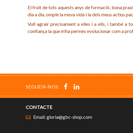
El fruit de tots aquests anys de formació, bona praxi
dia a dia, omple la meva vida i la dels meus actius pac
Vull agrair precisament a elles i a ells, i també a
confiança la que m’ha permès evolucionar com a profes
SEGUEIX-NOS:
CONTACTE
Email: gloria@gbc-shop.com