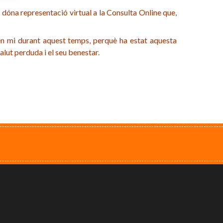
e dóna representació virtual a la Consulta Online que,
a en mi durant aquest temps, perquè ha estat aquesta
alut perduda i el seu benestar.