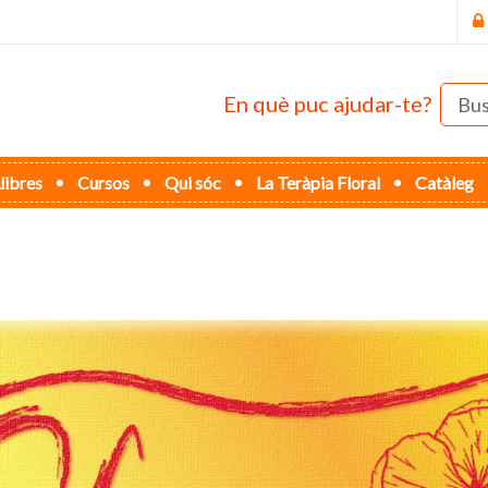
En què puc ajudar-te?
libres
Cursos
Qui sóc
La Teràpia Floral
Catàleg