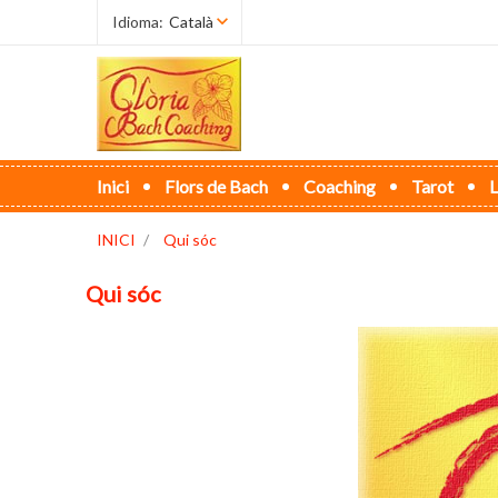
Idioma:
Català
Inici
Flors de Bach
Coaching
Tarot
L
INICI
Qui sóc
Qui sóc