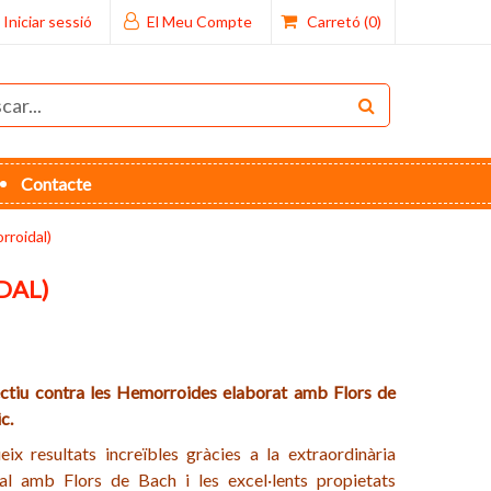
Iniciar sessió
El Meu Compte
Carretó
(0)
Contacte
roidal)
DAL)
ectiu
contra les Hemorroides
elaborat amb Flors de
ic
.
x resultats increïbles gràcies a la
extraordinària
nal amb Flors de Bach i
les excel·lents propietats