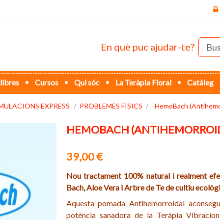
En què puc ajudar-te?
libres
Cursos
Qui sóc
La Teràpia Floral
Catàleg
MULACIONS EXPRESS
PROBLEMES FÍSICS
HemoBach (Antihemor
HEMOBACH (ANTIHEMORROI
39,00 €
Nou tractament 100% natural i realment ef
Bach, Aloe Vera i A
rbre de Te
de
cultiu ecològ
Aquesta pomada Antihemorroidal aconseguei
potència sanadora de la Teràpia Vibracio