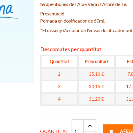
terapèutiques de l'Aloe Vera i
l'Arbre de Te.
Presentació:
Pomada en dosificador de 60ml.
*El disseny i/o color de l'envàs dosificador pot 
Descomptes per quantitat
Quantitat
Preu unitari
Est
2
35,10 €
7,
3
33,15 €
17,
4
31,20 €
31,
QUANTITAT
AFEG