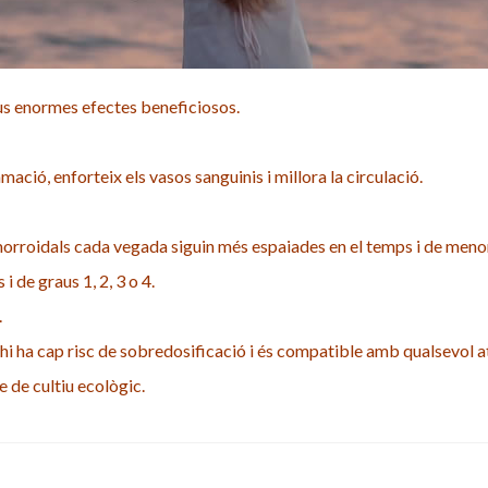
eus enormes efectes beneficiosos.
mació, enforteix els vasos sanguinis i millora la circulació.
orroidals cada vegada siguin més espaiades en el temps i de menor i
i de graus 1, 2, 3 o 4.
.
hi ha cap risc de sobredosificació i és compatible amb qualsevol a
 de cultiu ecològic.