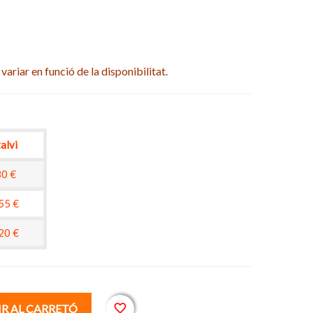
variar en funció de la disponibilitat.
alvi
80 €
55 €
20 €
favorite_border
IR AL CARRETÓ