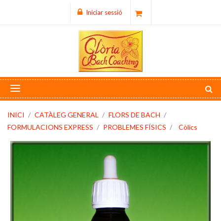
Iniciar sessió
INICI
CATÀLEG GENERAL
FLORS DE BACH
FORMULACIONS EXPRESS
PROBLEMES FÍSICS
Còlics