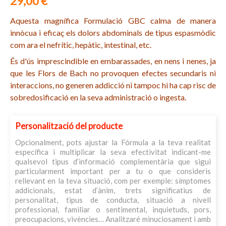
29,00 €
Aquesta magnífica Formulació GBC calma de manera
innòcua i eficaç els dolors abdominals de tipus espasmòdic
com ara el nefrític, hepàtic, intestinal, etc.
És d'ús imprescindible en embarassades, en nens i nenes, ja
que les Flors de Bach no provoquen efectes secundaris ni
interaccions, no generen addicció ni tampoc hi ha cap risc de
sobredosificació en la seva administració o ingesta.
Personalització del producte
Opcionalment, pots ajustar la Fórmula a la teva realitat
específica i multiplicar la seva efectivitat indicant-me
qualsevol tipus d’informació complementària que sigui
particularment important per a tu o que consideris
rellevant en la teva situació, com per exemple: símptomes
addicionals, estat d’ànim, trets significatius de
personalitat, tipus de conducta, situació a nivell
professional, familiar o sentimental, inquietuds, pors,
preocupacions, vivències… Analitzaré minuciosament i amb