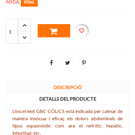
MIDA
60ml.
favorite_border
DESCRIPCIÓ
DETALLS DEL PRODUCTE
L'excel·lent GBC CÒLICS està indicada per calmar de
manera innòcua i eficaç els dolors abdominals de
tipus espasmòdic com ara el nefrític, hepàtic,
intestinal, etc.