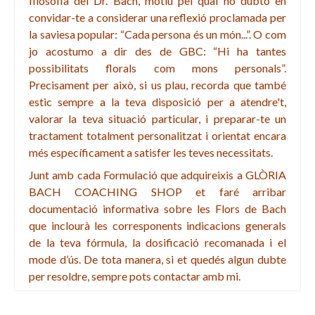
filosofia del Dr. Bach, motiu pel qual no dubto en
convidar-te a considerar una reflexió proclamada per
la saviesa popular: “Cada persona és un món...”. O com
jo acostumo a dir des de GBC: “Hi ha tantes
possibilitats florals com mons personals”.
Precisament per això, si us plau, recorda que també
estic sempre a la teva disposició per a atendre't,
valorar la teva situació particular, i preparar-te un
tractament totalment personalitzat i orientat encara
més específicament a satisfer les teves necessitats.
Junt amb cada Formulació que adquireixis a GLÒRIA
BACH COACHING SHOP et faré arribar
documentació informativa sobre les Flors de Bach
que inclourà les corresponents indicacions generals
de la teva fórmula, la dosificació recomanada i el
mode d’ús. De tota manera, si et quedés algun dubte
per resoldre, sempre pots contactar amb mi.